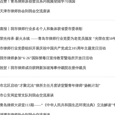
点赞！青岛律师原创普法系列视频登陆学习强国
天津市律师协会到我会交流座谈
喜报丨我市律师行业多名个人和集体获省委市委表彰
荣光传承·薪火永续 ——青岛市律师行业党委为老党员颁发 “光荣在党50
市律师行业党委组织开展庆祝中国共产党成立105周年主题党日活动
我市律师参加“6·26”国际禁毒日宣传教育暨场所开放日活动
祝贺！我市律师成功获聘新加坡海事仲裁院在册仲裁员
市北区启动“才聚北法”律所主任月度讲堂暨青年律师“扬帆计划”
市公安局监管支队到我会交流座谈
青岛律师大讲堂113期——“《中华人民共和国生态环境法典》立法解读”
淄博市律师协会到我会交流座谈