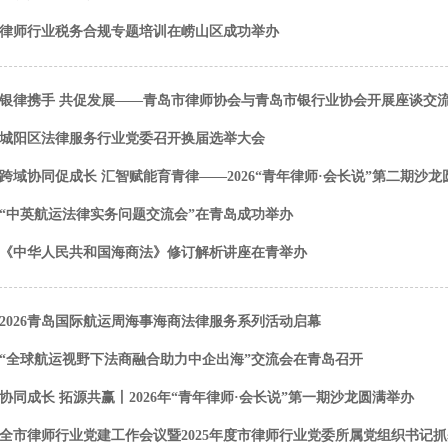
律师行业税务合规专题培训在崂山区成功举办
银律携手 共促发展——青岛市律师协会与青岛市银行业协会开展座谈交
城阳区法律服务行业党委召开换届选举大会
跨域协同促成长 汇智赋能育青律——2026“青年律师·会长说”第二期沙
“中英航运法律实务问题交流会”在青岛成功举办
《中华人民共和国海商法》修订解析讲座在青举办
2026青岛国际航运周海事海商法律服务系列活动启幕
“全球航运视野下法商融合助力中企出海”交流会在青岛召开
协同成长 拓源共赢丨2026年“青年律师·会长说”第一期沙龙圆满举办
全市律师行业党建工作会议暨2025年度市律师行业党委所属党组织书记