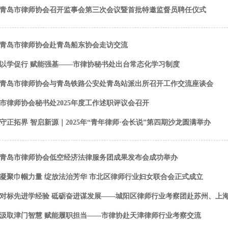
青岛市律师协会召开监事会第三次会议暨首批特邀监督员聘任仪式
青岛市律师协会赴青岛船东协会走访交流
以学促行 赋能强基——市律协秘书处出台常态化学习制度
青岛市律师协会与青岛铁路公安处青岛站派出所召开工作交流座谈会
市律师协会秘书处2025年度工作述职评议会召开
守正拓界 智启新源｜2025年“青年律师·会长说”第四期沙龙圆满举办
青岛市律师协会低空经济法律服务团成果发布会成功举办
凝聚巾帼力量 绽放法治芳华 市北区律师行业妇女联合会正式成立
对标先进学经验 砥砺奋进谋发展——城阳区律师行业考察团赴苏州、上
汲取津门智慧 赋能履职担当——市律协赴天津律师行业考察交流