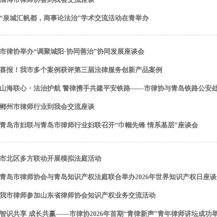
“泉城汇帆都，商事论法治”学术交流活动在青举办
市律协举办“调聚城阳·协同善治”协同发展座谈会
喜报！我市多个案例获评第三届法律服务创新产品案例
山海联心・法治护航 警律携手共建平安铁路——市律协与青岛铁路公安
郴州市律师行业到我会交流座谈
青岛市妇联与青岛市律师行业妇联召开“巾帼先锋 情系基层”座谈会
市北区多方联动开展模拟法庭活动
青岛市律师协会与青岛知识产权法庭联合举办2026年世界知识产权日座谈
我市律师参加山东省律师协会知识产权业务交流活动
智识共享 成长共赢——市律协2026年首期“青律新声”青年律师讲坛成功