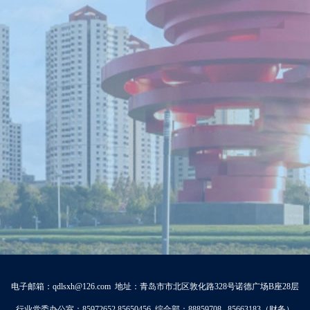
电子邮箱：qdlsxh@126.com 地址：青岛市市北区敦化路328号诺德广场B座28层
行业党委办公室：85972652 85650456 综合部：88859708 85663183（财务）